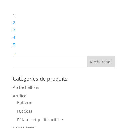
1
2
3
4
5
→
Catégories de produits
Arche ballons
Artifice
Batterie
Fuséess
Pétards et petits artifice